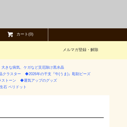
カート(
0
)
メルマガ登録・解除
》大きな病気、ケガなど災厄除け黒水晶
水晶クラスター
◆2026年の干支『午(うま)』彫刻ビーズ
ラストーン
◆運気アップのグッズ
生石 ペリドット