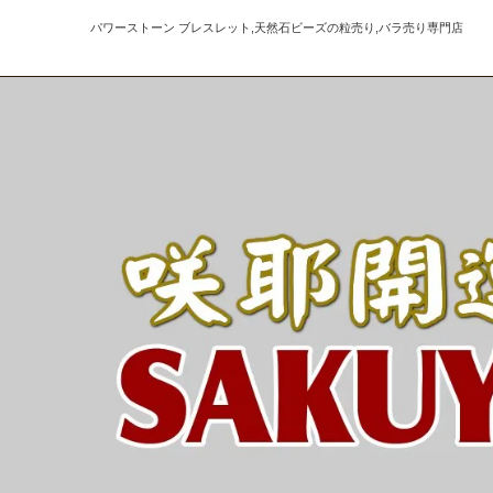
パワーストーン ブレスレット,天然石ビーズの粒売り,バラ売り専門店