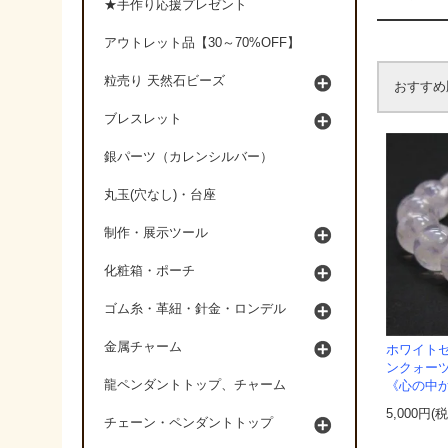
★手作り応援プレゼント
アウトレット品【30～70%OFF】
粒売り 天然石ビーズ
おすすめ
ブレスレット
銀パーツ（カレンシルバー）
丸玉(穴なし)・台座
制作・展示ツール
化粧箱・ポーチ
ゴム糸・革紐・針金・ロンデル
金属チャーム
ホワイト
ンクォーツ
龍ペンダントトップ、チャーム
《心の中
5,000円(
チェーン・ペンダントトップ