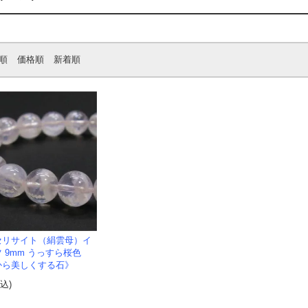
順
価格順
新着順
セリサイト（絹雲母）イ
 9mm うっすら桜色
から美しくする石》
税込)