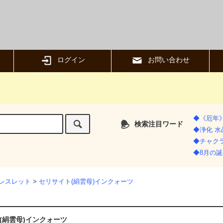
ログイン
お問い合わせ
◆《厄年
検索注目ワード
◆浄化 
◆チャク
◆8月の誕
レスレット
>
セリサイト(絹雲母)インクォーツ
(絹雲母)インクォーツ