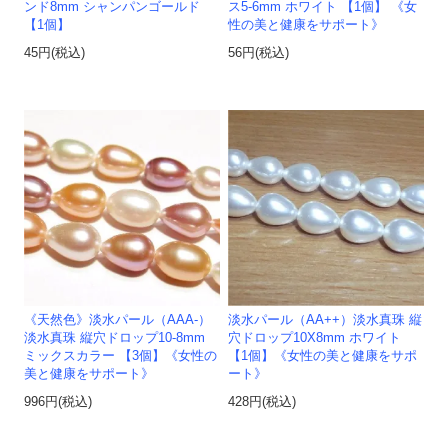
ンド8mm シャンパンゴールド
ス5-6mm ホワイト 【1個】 《女
【1個】
性の美と健康をサポート》
45円(税込)
56円(税込)
《天然色》淡水パール（AAA-）
淡水パール（AA++）淡水真珠 縦
淡水真珠 縦穴ドロップ10-8mm
穴ドロップ10X8mm ホワイト
ミックスカラー 【3個】《女性の
【1個】《女性の美と健康をサポ
美と健康をサポート》
ート》
996円(税込)
428円(税込)