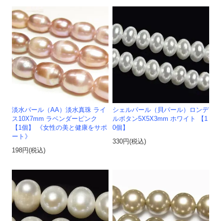
淡水パール（AA）淡水真珠 ライ
シェルパール（貝パール）ロンデ
ス10X7mm ラベンダーピンク
ルボタン5X5X3mm ホワイト 【1
【1個】 《女性の美と健康をサポ
0個】
ート》
330円(税込)
198円(税込)