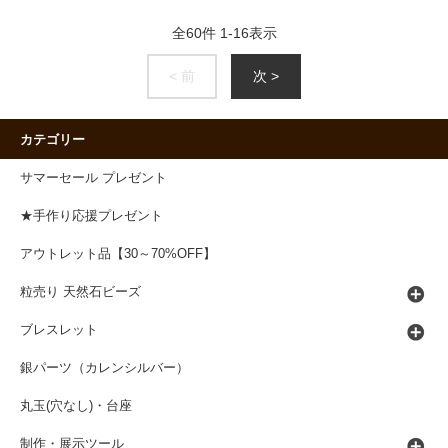
全
60
件
1
-
16
表示
< 前
次 >
カテゴリー
サマーセール プレゼント
★手作り応援プレゼント
アウトレット品【30～70%OFF】
粒売り 天然石ビーズ
ブレスレット
銀パーツ（カレンシルバー）
丸玉(穴なし)・台座
制作・展示ツール