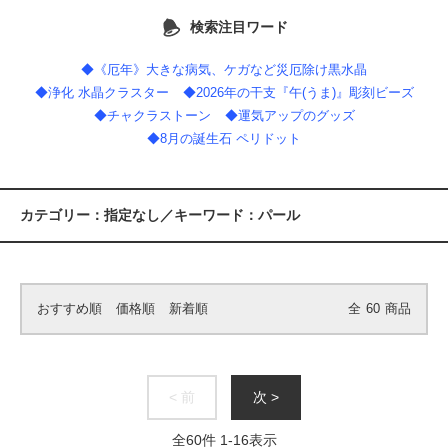
検索注目ワード
◆《厄年》大きな病気、ケガなど災厄除け黒水晶
◆浄化 水晶クラスター
◆2026年の干支『午(うま)』彫刻ビーズ
◆チャクラストーン
◆運気アップのグッズ
◆8月の誕生石 ペリドット
カテゴリー：指定なし／キーワード：パール
おすすめ順
価格順
新着順
全
60
商品
< 前
次 >
全
60
件
1
-
16
表示