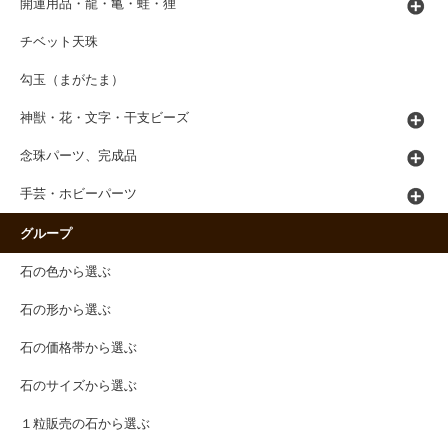
開運用品・龍・亀・蛙・狸
チベット天珠
勾玉（まがたま）
神獣・花・文字・干支ビーズ
念珠パーツ、完成品
手芸・ホビーパーツ
グループ
石の色から選ぶ
石の形から選ぶ
石の価格帯から選ぶ
石のサイズから選ぶ
１粒販売の石から選ぶ