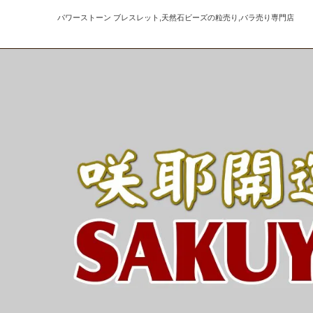
パワーストーン ブレスレット,天然石ビーズの粒売り,バラ売り専門店