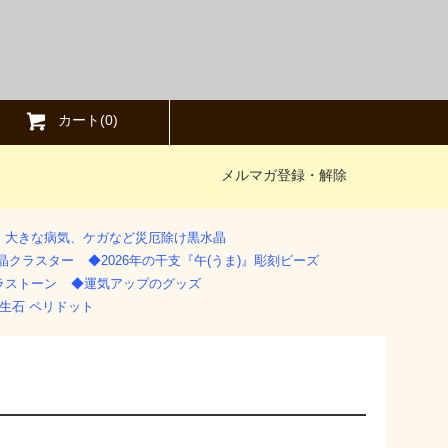
カート(
0
)
メルマガ登録・解除
》大きな病気、ケガなど災厄除け黒水晶
水晶クラスター
◆2026年の干支『午(うま)』彫刻ビーズ
ラストーン
◆運気アップのグッズ
生石 ペリドット