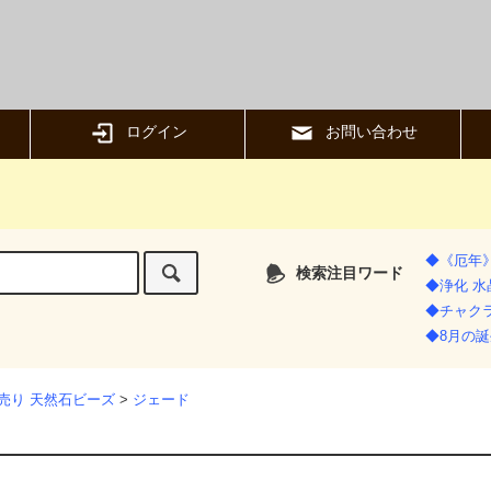
ログイン
お問い合わせ
◆《厄年
検索注目ワード
◆浄化 
◆チャク
◆8月の誕
売り 天然石ビーズ
>
ジェード