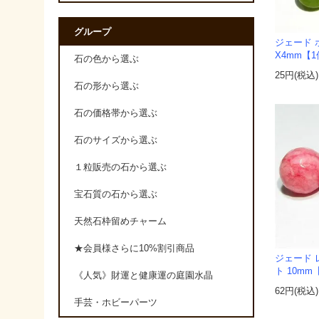
グループ
ジェード 
X4mm【
石の色から選ぶ
25円(税込)
石の形から選ぶ
石の価格帯から選ぶ
石のサイズから選ぶ
１粒販売の石から選ぶ
宝石質の石から選ぶ
天然石枠留めチャーム
★会員様さらに10%割引商品
ジェード 
ト 10mm
《人気》財運と健康運の庭園水晶
62円(税込)
手芸・ホビーパーツ