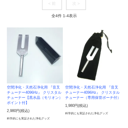
< 前
次 >
全
4
件
1
-
4
表示
空間浄化・天然石浄化用 『音叉
空間浄化・天然石浄化用 『音叉
チューナー4096Hz』 クリスタル
チューナー4096Hz』 クリスタル
チューナー【黒水晶（モリオン）
チューナー（専用保管ポーチ付）
ポイント付】
1,980円(税込)
2,980円(税込)
科学的にも実証された浄化グッズ
科学的にも実証された浄化グッズ