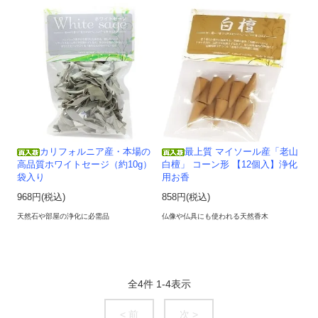
カリフォルニア産・本場の
最上質 マイソール産「老山
高品質ホワイトセージ（約10g）
白檀」 コーン形 【12個入】浄化
袋入り
用お香
968円(税込)
858円(税込)
天然石や部屋の浄化に必需品
仏像や仏具にも使われる天然香木
全
4
件
1
-
4
表示
< 前
次 >