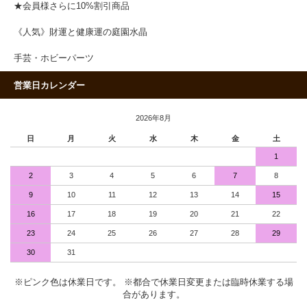
★会員様さらに10%割引商品
《人気》財運と健康運の庭園水晶
手芸・ホビーパーツ
営業日カレンダー
2026年8月
日
月
火
水
木
金
土
1
2
3
4
5
6
7
8
9
10
11
12
13
14
15
16
17
18
19
20
21
22
23
24
25
26
27
28
29
30
31
※ピンク色は休業日です。 ※都合で休業日変更または臨時休業する場
合があります。