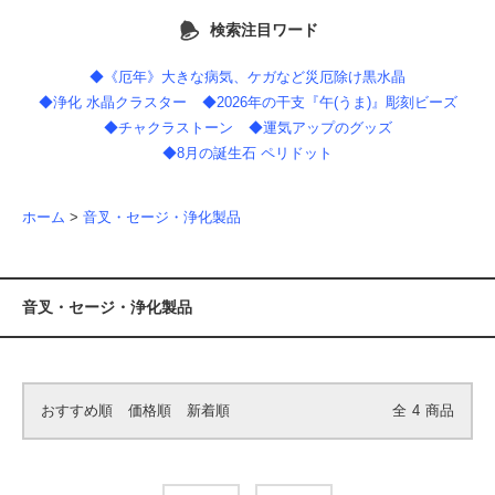
検索注目ワード
◆《厄年》大きな病気、ケガなど災厄除け黒水晶
◆浄化 水晶クラスター
◆2026年の干支『午(うま)』彫刻ビーズ
◆チャクラストーン
◆運気アップのグッズ
◆8月の誕生石 ペリドット
ホーム
>
音叉・セージ・浄化製品
音叉・セージ・浄化製品
おすすめ順
価格順
新着順
全
4
商品