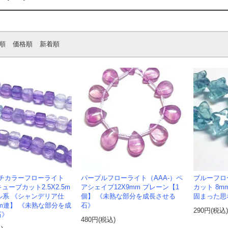
順
価格順
新着順
チカラーフローライト
パープルフローライト（AAA-）ペ
ブルーフロ
ューブカット2.5X2.5m
アシェイプ12X9mm プレーン【1
カット 8
ル系 《シャンデリア仕
個】 《未熟な部分を成長させる
固まった思
cm連】 《未熟な部分を成
石》
290円(税込
石》
480円(税込)