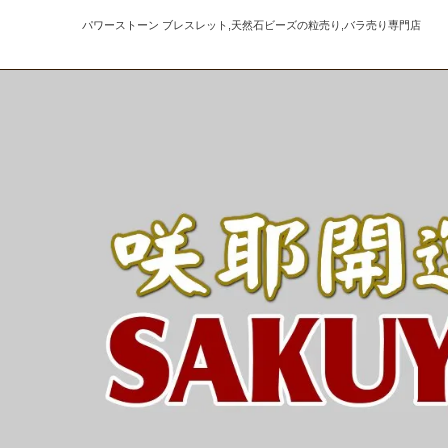
パワーストーン ブレスレット,天然石ビーズの粒売り,バラ売り専門店