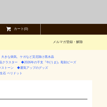
カート(
0
)
メルマガ登録・解除
》大きな病気、ケガなど災厄除け黒水晶
水晶クラスター
◆2026年の干支『午(うま)』彫刻ビーズ
ラストーン
◆運気アップのグッズ
生石 ペリドット