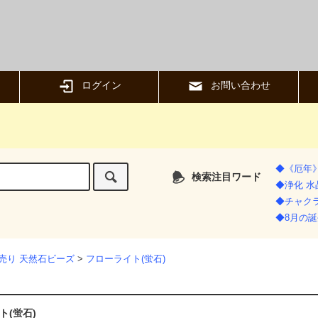
ログイン
お問い合わせ
◆《厄年
検索注目ワード
◆浄化 
◆チャク
◆8月の誕
売り 天然石ビーズ
>
フローライト(蛍石)
ト(蛍石)