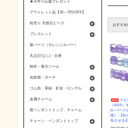
★手作り応援プレゼント
アウトレット品【30～70%OFF】
粒売り 天然石ビーズ
おすすめ
ブレスレット
銀パーツ（カレンシルバー）
丸玉(穴なし)・台座
制作・展示ツール
化粧箱・ポーチ
ゴム糸・革紐・針金・ロンデル
金属チャーム
マル
（AAA）キ
龍ペンダントトップ、チャーム
m パープ
様》 【4
長させる
チェーン・ペンダントトップ