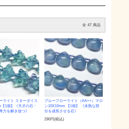
全
47
商品
ーライト スターダイス
ブルーフローライト（AA++）マロ
mm【1個】《天才の石・
ン10X10mm 【1個】 《未熟な部
考力を解き放つ》
分を成長させる石》
)
290円(税込)