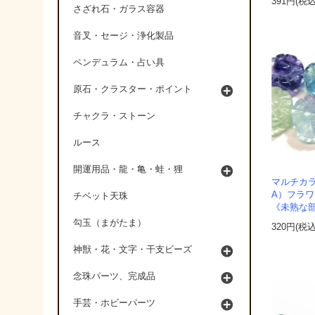
391円(税込
さざれ石・ガラス容器
音叉・セージ・浄化製品
ペンデュラム・占い具
原石・クラスター・ポイント
チャクラ・ストーン
ルース
開運用品・龍・亀・蛙・狸
マルチカ
A）フラワー
チベット天珠
《未熟な
勾玉（まがたま）
320円(税込
神獣・花・文字・干支ビーズ
念珠パーツ、完成品
手芸・ホビーパーツ