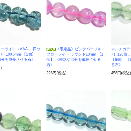
ーライト（AAA-）四つ
《限定品》ピンクパープル
マルチカラ
ー10X6mm 【1個】
フローライト ラウンド10mm 【1
+）128面
部分を成長させる石》
個】 《未熟な部分を成長させる
【6個】 
石》
る石》
)
228円(税込)
458円(税込