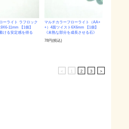
ローライト ラフロック
マルチカラーフローライト（AA+
9X6-11mm 【1個】
+）4面ツイスト6X6mm 【1個】
着ける安定感を得る
《未熟な部分を成長させる石》
78円(税込)
<
1
2
3
>