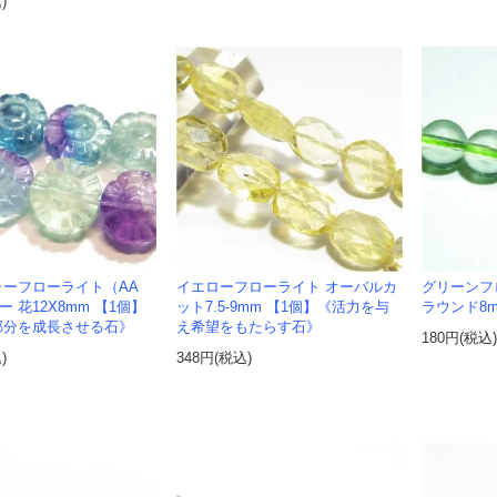
)
ラーフローライト（AA
イエローフローライト オーバルカ
グリーンフロ
 花12X8mm 【1個】
ット7.5-9mm 【1個】《活力を与
ラウンド8m
部分を成長させる石》
え希望をもたらす石》
180円(税込
)
348円(税込)