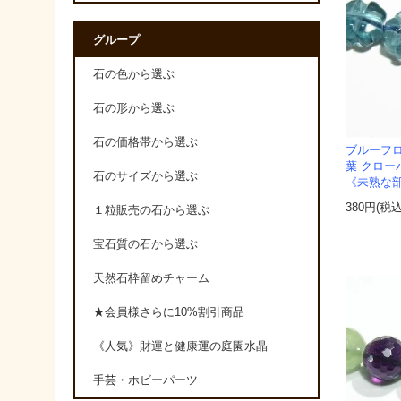
グループ
石の色から選ぶ
石の形から選ぶ
石の価格帯から選ぶ
ブルーフロ
葉 クローバ
石のサイズから選ぶ
《未熟な
380円(税込
１粒販売の石から選ぶ
宝石質の石から選ぶ
天然石枠留めチャーム
★会員様さらに10%割引商品
《人気》財運と健康運の庭園水晶
手芸・ホビーパーツ