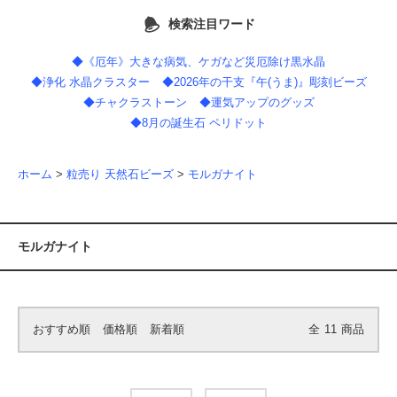
検索注目ワード
◆《厄年》大きな病気、ケガなど災厄除け黒水晶
◆浄化 水晶クラスター
◆2026年の干支『午(うま)』彫刻ビーズ
◆チャクラストーン
◆運気アップのグッズ
◆8月の誕生石 ペリドット
ホーム
>
粒売り 天然石ビーズ
>
モルガナイト
モルガナイト
おすすめ順
価格順
新着順
全
11
商品