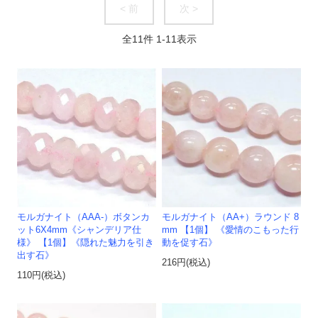
< 前
次 >
全
11
件
1
-
11
表示
モルガナイト（AAA-）ボタンカ
モルガナイト（AA+）ラウンド 8
ット6X4mm《シャンデリア仕
mm 【1個】 《愛情のこもった行
様》 【1個】《隠れた魅力を引き
動を促す石》
出す石》
216円(税込)
110円(税込)