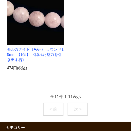
モルガナイト（AA+） ラウンド1
0mm 【1個】 《隠れた魅力を引
き出す石》
474円(税込)
全
11
件
1
-
11
表示
< 前
次 >
カテゴリー