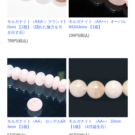
モルガナイト（AAA-）ラウンド1
モルガナイト（AA++）オーバル
0mm 【1個】《隠れた魅力を引
8X6X4mm 【1個】
き出す石》
194円(税込)
789円(税込)
モルガナイト（AA） ロンデル6X
モルガナイト （AA+） 10mm
3mm 【1個】
【1個】《4月誕生石》