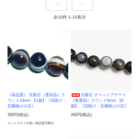
< 前
次 >
全
10
件
1
-
10
表示
《高品質》 天眼石（選別品）ラ
天眼石 チベットアゲート
ウンド14mm 【1個】《厄除け・
（無選別）ラウンド6mm 【6
災難除けの石》
個】 《厄除け・災難除けの石》
300円(税込)
260円(税込)
コントラストの良い高品質天眼石