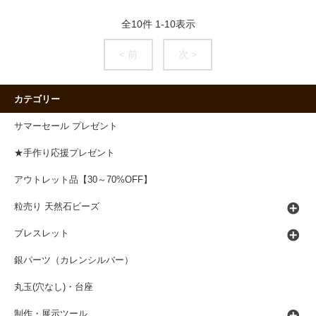
全
10
件
1
-
10
表示
< 前
次 >
カテゴリー
サマーセール プレゼント
★手作り応援プレゼント
アウトレット品【30～70%OFF】
粒売り 天然石ビーズ
ブレスレット
銀パーツ（カレンシルバー）
丸玉(穴なし)・台座
制作・展示ツール