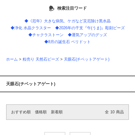
検索注目ワード
◆《厄年》大きな病気、ケガなど災厄除け黒水晶
◆浄化 水晶クラスター
◆2026年の干支『午(うま)』彫刻ビーズ
◆チャクラストーン
◆運気アップのグッズ
◆8月の誕生石 ペリドット
ホーム
>
粒売り 天然石ビーズ
>
天眼石(チベットアゲート)
天眼石(チベットアゲート)
おすすめ順
価格順
新着順
全
10
商品