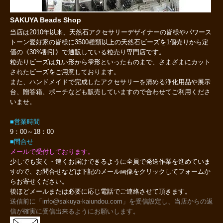
SAKUYA Beads Shop
当店は2010年以来、天然石アクセサリーデザイナーの皆様やパワース
トーン愛好家の皆様に3500種類以上の天然石ビーズを1個売りから定
価の《30%割引》で通販している粒売り専門店です。
粒売りビーズは丸い形から雫形といったものまで、さまざまにカット
されたビーズをご用意しております。
また、ハンドメイドで完成したアクセサリーを清める浄化用品や展示
台、贈答箱、ポーチなども販売していますので合わせてご利用くださ
いませ。
■営業時間
9：00～18：00
■問合せ
メールで受付しております。
少しでも安く・速くお届けできるように全員で発送作業を進めていま
すので、お問合せなどは下記のメール画像をクリックしてフォームか
らお寄せください。
後ほどメールまたは必要に応じ電話でご連絡させて頂きます。
送信前に「info@sakuya-kaiundou.com」を受信設定し、当店からの返
信が確実に受信出来るようにお願いします。