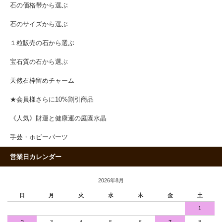
石の価格帯から選ぶ
石のサイズから選ぶ
１粒販売の石から選ぶ
宝石質の石から選ぶ
天然石枠留めチャーム
★会員様さらに10%割引商品
《人気》財運と健康運の庭園水晶
手芸・ホビーパーツ
営業日カレンダー
2026年8月
日
月
火
水
木
金
土
1