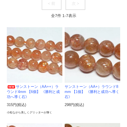
< 前
次 >
全
7
件
1
-
7
表示
サンストーン（AA++）ラ
サンストーン（AA+）ラウンド8
ウンド4mm 【6個】 《勝利と成
mm 【1個】 《勝利と成功へ導く
功へ導く石》
石》
315円(税込)
298円(税込)
小粒ながら美しくグリッターが輝く