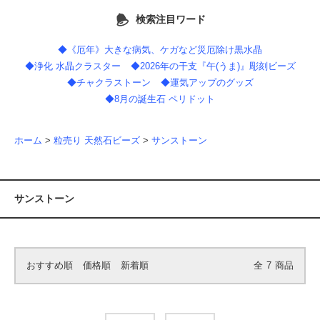
検索注目ワード
◆《厄年》大きな病気、ケガなど災厄除け黒水晶
◆浄化 水晶クラスター
◆2026年の干支『午(うま)』彫刻ビーズ
◆チャクラストーン
◆運気アップのグッズ
◆8月の誕生石 ペリドット
ホーム
>
粒売り 天然石ビーズ
>
サンストーン
サンストーン
おすすめ順
価格順
新着順
全
7
商品