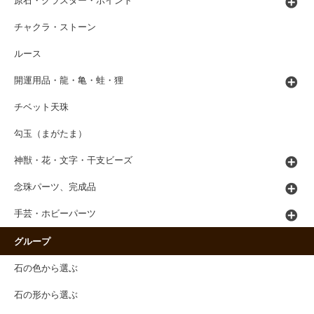
原石・クラスター・ポイント
チャクラ・ストーン
ルース
開運用品・龍・亀・蛙・狸
チベット天珠
勾玉（まがたま）
神獣・花・文字・干支ビーズ
念珠パーツ、完成品
手芸・ホビーパーツ
グループ
石の色から選ぶ
石の形から選ぶ