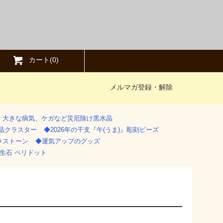
カート(
0
)
メルマガ登録・解除
》大きな病気、ケガなど災厄除け黒水晶
水晶クラスター
◆2026年の干支『午(うま)』彫刻ビーズ
ラストーン
◆運気アップのグッズ
生石 ペリドット