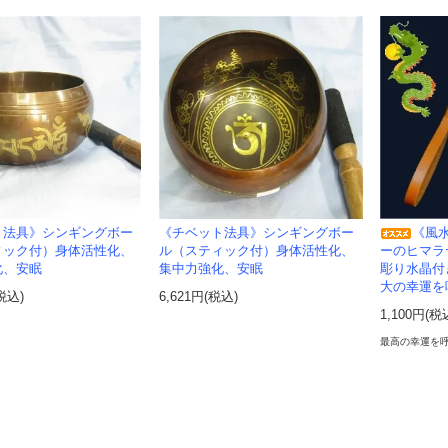
ト法具》シンギングボー
《チベット法具》シンギングボー
《風
ィック付）身体活性化、
ル（スティック付）身体活性化、
ーのヒマラ
化、安眠
集中力強化、安眠
彫り水晶付
大の幸運を
(税込)
6,621円(税込)
1,100円(税
最高の幸運を