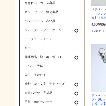
さざれ石・ガラス容器
《チベッ
音叉・セージ・浄化製品
ネックレ
個】《邪
ペンデュラム・占い具
4,800円(
原石・クラスター・ポイント
身近に置くだ
チャクラ・ストーン
ルース
開運用品・龍・亀・蛙・狸
チベット天珠
勾玉（まがたま）
神獣・花・文字・干支ビーズ
念珠パーツ、完成品
サンキャ
プ）36c
手芸・ホビーパーツ
を起こす