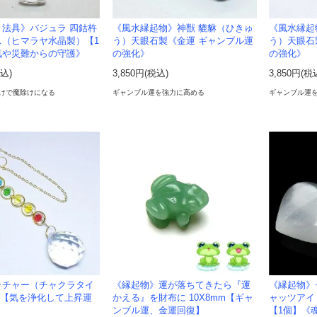
ト法具》バジュラ 四鈷杵
《風水縁起物》神獣 貔貅（ひきゅ
《風水縁起
ス（ヒマラヤ水晶製）【1
う）天眼石製《金運 ギャンブル運
う）天眼石
気や災難からの守護》
の強化》
の強化》
税込)
3,850円(税込)
3,850円(税
けで魔除けになる
ギャンブル運を強力に高める
ギャンブル運
ッチャー（チャクラタイ
《縁起物》運が落ちてきたら『運
《縁起物》
m 【気を浄化して上昇運
かえる』を財布に 10X8mm【ギャ
ャッツアイ
】
ンブル運、金運回復】
【1個】《