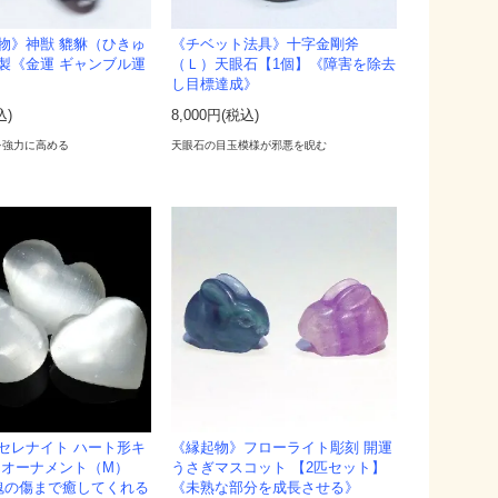
物》神獣 貔貅（ひきゅ
《チベット法具》十字金剛斧
製《金運 ギャンブル運
（Ｌ）天眼石【1個】《障害を除去
し目標達成》
込)
8,000円(税込)
を強力に高める
天眼石の目玉模様が邪悪を睨む
セレナイト ハート形キ
《縁起物》フローライト彫刻 開運
 オーナメント（M）
うさぎマスコット 【2匹セット】
魂の傷まで癒してくれる
《未熟な部分を成長させる》