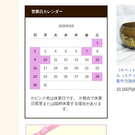
営業日カレンダー
2026年8月
日
月
火
水
木
金
土
1
2
3
4
5
6
7
8
9
10
11
12
13
14
15
16
17
18
19
20
21
22
《チベッ
ル（ステ
23
24
25
26
27
28
29
集中力強
30
31
10,165円
※ピンク色は休業日です。 ※都合で休業
日変更または臨時休業する場合がありま
す。