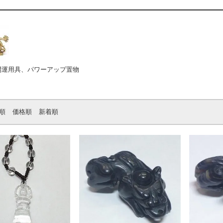
開運用具、パワーアップ置物
順
価格順
新着順