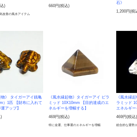
石》
税込)
660円(税込)
1,200円(税
気改善の風水アイテム
起物》 タイガーアイ銭亀
《風水縁起物》タイガーアイ ピラ
《風水縁起
0mm）1匹 【財布に入れて
ミッド 10X10mm 【目的達成のエ
ラミッド 1
寿運アップ】
ネルギーを増幅する】
エネルギー
)
469円(税込)
469円(税込
特に金運、仕事運のエネルギーを増幅
総合的な運勢