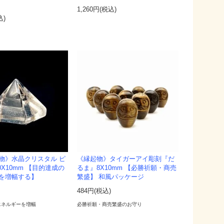
1,260円(税込)
込)
物》水晶クリスタル ピ
《縁起物》タイガーアイ彫刻『だ
0X10mm 【目的達成の
るま』8X10mm 【必勝祈願・商売
を増幅する】
繁盛】 和風パッケージ
)
484円(税込)
エネルギーを増幅
必勝祈願・商売繁盛のお守り