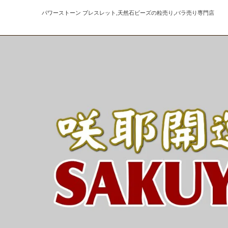
パワーストーン ブレスレット,天然石ビーズの粒売り,バラ売り専門店