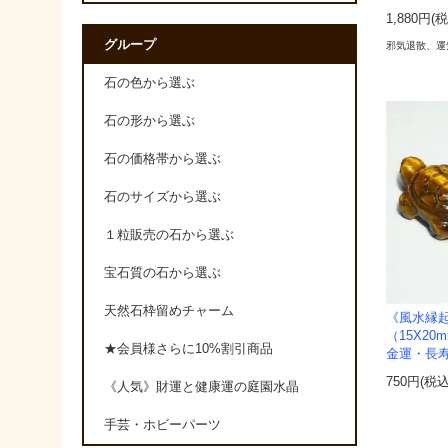
1,880円(
グループ
邪気退散、運
石の色から選ぶ
石の形から選ぶ
石の価格帯から選ぶ
石のサイズから選ぶ
１粒販売の石から選ぶ
宝石質の石から選ぶ
天然石枠留めチャーム
《風水縁
（15X2
★会員様さらに10%割引商品
金運・長
750円(税込
《人気》財運と健康運の庭園水晶
手芸・ホビーパーツ