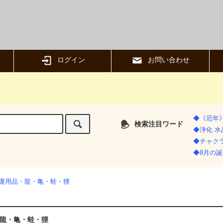
ログイン
お問い合わせ
◆《厄年
検索注目ワード
◆浄化 
◆チャク
◆8月の誕
運用品・龍・亀・蛙・狸
龍・亀・蛙・狸