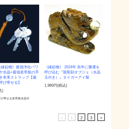
水縁起物》最強浄化パワ
《縁起物》 2024年 辰年に勝運を
ヤ水晶+最強皇帝龍の手
呼び込む『龍彫刻オブジェ（水晶
き本革ストラップ【最
玉付き）』タイガーアイ製
呼び寄せる】
1,980円(税込)
込)
呼び寄せる皇帝龍水晶付
<
1
2
3
>