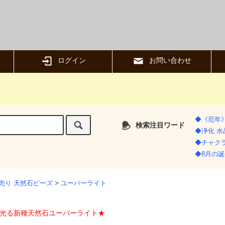
ログイン
お問い合わせ
◆《厄年
検索注目ワード
◆浄化 
◆チャク
◆8月の誕
売り 天然石ビーズ
>
ユーパーライト
光る新種天然石ユーパーライト★