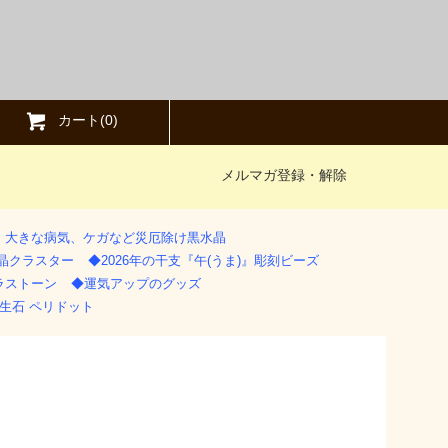
カート(
0
)
メルマガ登録・解除
》大きな病気、ケガなど災厄除け黒水晶
水晶クラスター
◆2026年の干支『午(うま)』彫刻ビーズ
ラストーン
◆運気アップのグッズ
生石 ペリドット