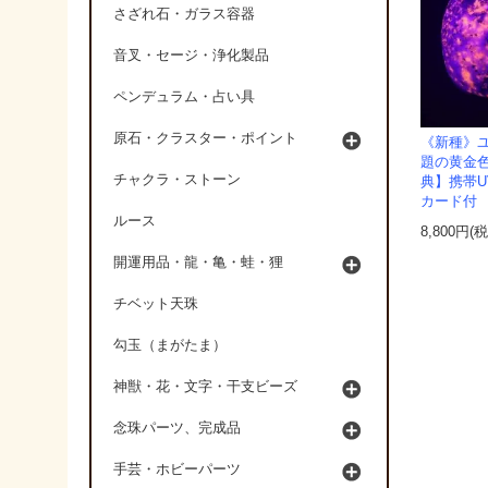
さざれ石・ガラス容器
音叉・セージ・浄化製品
ペンデュラム・占い具
原石・クラスター・ポイント
《新種》ユ
題の黄金色
チャクラ・ストーン
典】携帯
カード付
ルース
8,800円(
開運用品・龍・亀・蛙・狸
チベット天珠
勾玉（まがたま）
神獣・花・文字・干支ビーズ
念珠パーツ、完成品
手芸・ホビーパーツ