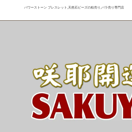
パワーストーン ブレスレット,天然石ビーズの粒売り,バラ売り専門店