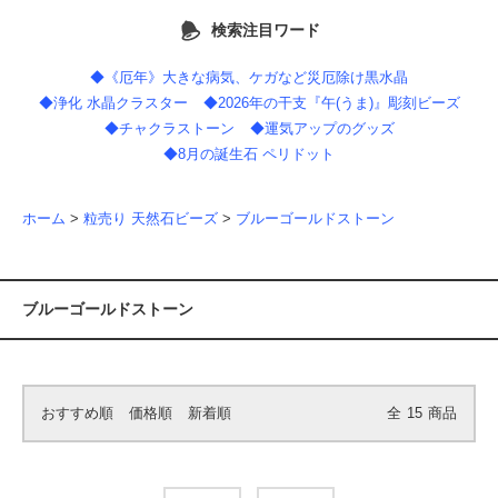
検索注目ワード
◆《厄年》大きな病気、ケガなど災厄除け黒水晶
◆浄化 水晶クラスター
◆2026年の干支『午(うま)』彫刻ビーズ
◆チャクラストーン
◆運気アップのグッズ
◆8月の誕生石 ペリドット
ホーム
>
粒売り 天然石ビーズ
>
ブルーゴールドストーン
ブルーゴールドストーン
おすすめ順
価格順
新着順
全
15
商品