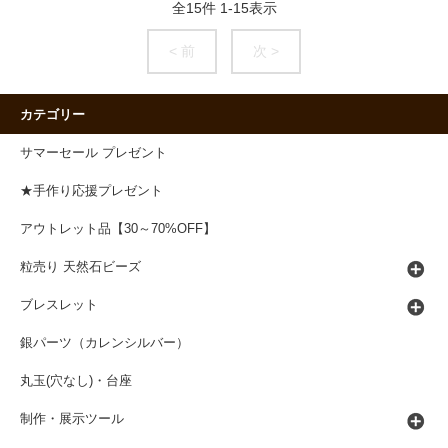
全
15
件
1
-
15
表示
< 前
次 >
カテゴリー
サマーセール プレゼント
★手作り応援プレゼント
アウトレット品【30～70%OFF】
粒売り 天然石ビーズ
ブレスレット
銀パーツ（カレンシルバー）
丸玉(穴なし)・台座
制作・展示ツール