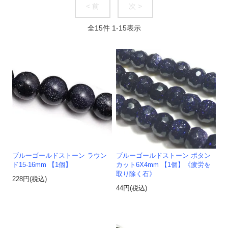
< 前
次 >
全
15
件
1
-
15
表示
ブルーゴールドストーン ラウン
ブルーゴールドストーン ボタン
ド15-16mm 【1個】
カット6X4mm 【1個】《疲労を
取り除く石》
228円(税込)
44円(税込)