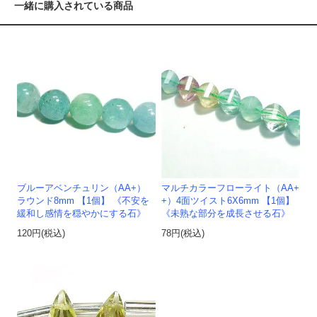
一緒に購入されている商品
ブルーアベンチュリン（AA+）
マルチカラーフローライト（AA+
ラウンド8mm 【1個】 《不安を
+）4面ツイスト6X6mm 【1個】
緩和し感情を穏やかにする石》
《未熟な部分を成長させる石》
120円(税込)
78円(税込)