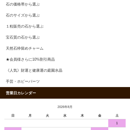
石の価格帯から選ぶ
石のサイズから選ぶ
１粒販売の石から選ぶ
宝石質の石から選ぶ
天然石枠留めチャーム
★会員様さらに10%割引商品
《人気》財運と健康運の庭園水晶
手芸・ホビーパーツ
営業日カレンダー
2026年8月
日
月
火
水
木
金
土
1