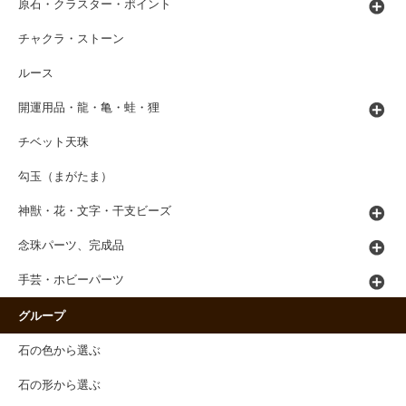
原石・クラスター・ポイント
チャクラ・ストーン
ルース
開運用品・龍・亀・蛙・狸
チベット天珠
勾玉（まがたま）
神獣・花・文字・干支ビーズ
念珠パーツ、完成品
手芸・ホビーパーツ
グループ
石の色から選ぶ
石の形から選ぶ