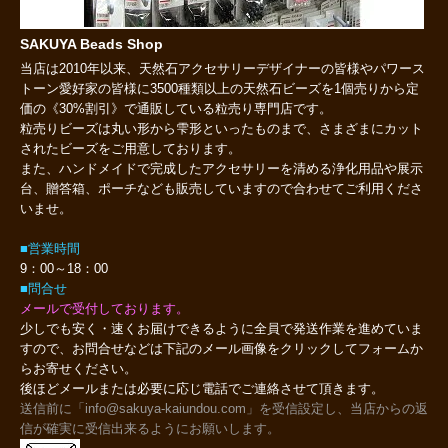
SAKUYA Beads Shop
当店は2010年以来、天然石アクセサリーデザイナーの皆様やパワース
トーン愛好家の皆様に3500種類以上の天然石ビーズを1個売りから定
価の《30%割引》で通販している粒売り専門店です。
粒売りビーズは丸い形から雫形といったものまで、さまざまにカット
されたビーズをご用意しております。
また、ハンドメイドで完成したアクセサリーを清める浄化用品や展示
台、贈答箱、ポーチなども販売していますので合わせてご利用くださ
いませ。
■営業時間
9：00～18：00
■問合せ
メールで受付しております。
少しでも安く・速くお届けできるように全員で発送作業を進めていま
すので、お問合せなどは下記のメール画像をクリックしてフォームか
らお寄せください。
後ほどメールまたは必要に応じ電話でご連絡させて頂きます。
送信前に「info@sakuya-kaiundou.com」を受信設定し、当店からの返
信が確実に受信出来るようにお願いします。