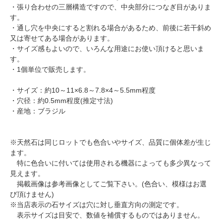
・張り合わせの三層構造ですので、中央部分につなぎ目がありま
す。
・通し穴を中央にすると割れる場合があるため、前後に若干斜め
又は寄せてある場合があります。
・サイズ感もよいので、いろんな用途にお使い頂けると思いま
す。
・1個単位で販売します。
・サイズ：約10～11×6.8～7.8×4～5.5mm程度
・穴径：約0.5mm程度(推定寸法)
・産地：ブラジル
※天然石は同じロットでも色合いやサイズ、品質に個体差が生じ
ます。
特に色合いに付いては使用される機器によっても多少異なって
見えます。
掲載画像は参考画像としてご覧下さい。(色合い、模様はお選
び頂けません)
※当店表示の石サイズは穴に対し垂直方向の測定です。
表示サイズは目安で、数値を補償するものではありません。