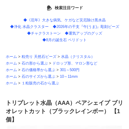
検索注目ワード
◆《厄年》大きな病気、ケガなど災厄除け黒水晶
◆浄化 水晶クラスター
◆2026年の干支『午(うま)』彫刻ビーズ
◆チャクラストーン
◆運気アップのグッズ
◆8月の誕生石 ペリドット
ホーム
>
粒売り 天然石ビーズ
>
水晶（クリスタル）
ホーム
>
石の形から選ぶ
>
ドロップ形、マロン形など
ホーム
>
石の価格帯から選ぶ
>
301～500円
ホーム
>
石のサイズから選ぶ
>
10～11mm
ホーム
>
１粒販売の石から選ぶ
トリプレット水晶（AAA）ペアシェイプ ブリ
オレットカット（ブラックレインボー） 【1
個】