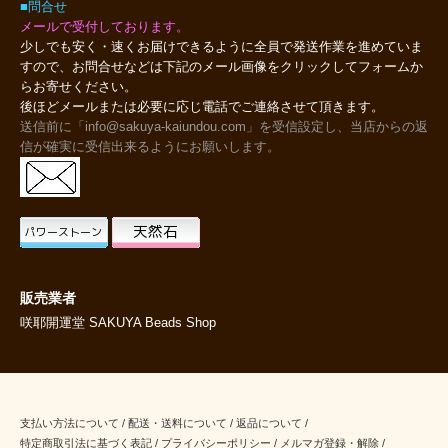
■問合せ
メールで受付しております。
少しでも安く・速くお届けできるように全員で発送作業を進めていま
すので、お問合せなどは下記のメール画像をクリックしてフォームか
らお寄せください。
後ほどメールまたは必要に応じ電話でご連絡させて頂きます。
送信前に「info@sakuya-kaiundou.com」を受信設定し、当店からの返
信が確実に受信出来るようにお願いします。
販売業者
咲耶開運堂 SAKUYA Beads Shop
支払い方法について
/
配送・送料について
/
返品について
/
特定商取引法に基づく表記
/
プライバシーポリシー
/
メルマガ登録・解除
/