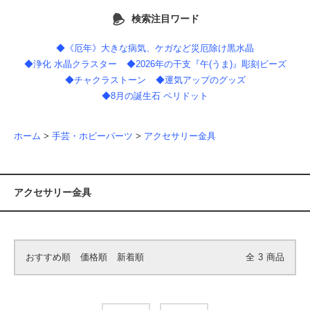
検索注目ワード
◆《厄年》大きな病気、ケガなど災厄除け黒水晶
◆浄化 水晶クラスター
◆2026年の干支『午(うま)』彫刻ビーズ
◆チャクラストーン
◆運気アップのグッズ
◆8月の誕生石 ペリドット
ホーム
>
手芸・ホビーパーツ
>
アクセサリー金具
アクセサリー金具
おすすめ順
価格順
新着順
全
3
商品