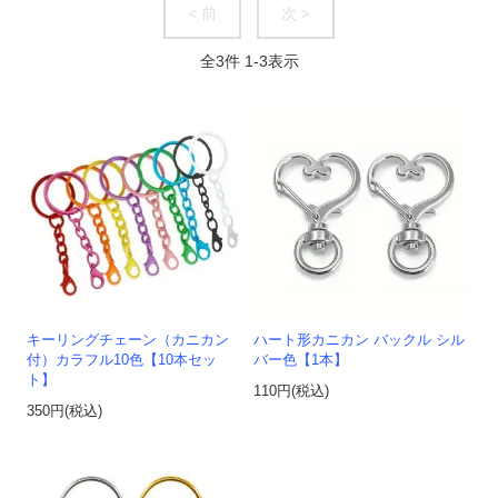
< 前
次 >
全
3
件
1
-
3
表示
キーリングチェーン（カニカン
ハート形カニカン バックル シル
付）カラフル10色【10本セッ
バー色【1本】
ト】
110円(税込)
350円(税込)