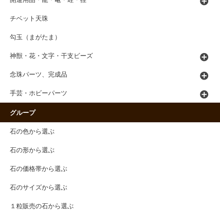
開運用品・龍・亀・蛙・狸
チベット天珠
勾玉（まがたま）
神獣・花・文字・干支ビーズ
念珠パーツ、完成品
手芸・ホビーパーツ
グループ
石の色から選ぶ
石の形から選ぶ
石の価格帯から選ぶ
石のサイズから選ぶ
１粒販売の石から選ぶ