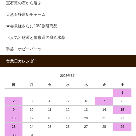
宝石質の石から選ぶ
天然石枠留めチャーム
★会員様さらに10%割引商品
《人気》財運と健康運の庭園水晶
手芸・ホビーパーツ
営業日カレンダー
2026年8月
日
月
火
水
木
金
土
1
2
3
4
5
6
7
8
9
10
11
12
13
14
15
16
17
18
19
20
21
22
23
24
25
26
27
28
29
30
31