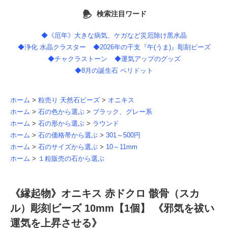
検索注目ワード
◆《厄年》大きな病気、ケガなど災厄除け黒水晶
◆浄化 水晶クラスター
◆2026年の干支『午(うま)』彫刻ビーズ
◆チャクラストーン
◆運気アップのグッズ
◆8月の誕生石 ペリドット
ホーム
>
粒売り 天然石ビーズ
>
オニキス
ホーム
>
石の色から選ぶ
>
ブラック、グレー系
ホーム
>
石の形から選ぶ
>
ラウンド
ホーム
>
石の価格帯から選ぶ
>
301～500円
ホーム
>
石のサイズから選ぶ
>
10～11mm
ホーム
>
１粒販売の石から選ぶ
《縁起物》オニキス 赤ドクロ 骸骨（スカ
ル）彫刻ビーズ 10mm【1個】 《邪気を祓い
運気を上昇させる》