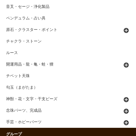
音叉・セージ・浄化製品
ペンデュラム・占い具
原石・クラスター・ポイント
チャクラ・ストーン
ルース
開運用品・龍・亀・蛙・狸
チベット天珠
勾玉（まがたま）
神獣・花・文字・干支ビーズ
念珠パーツ、完成品
手芸・ホビーパーツ
グループ