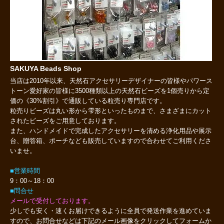
SAKUYA Beads Shop
当店は2010年以来、天然石アクセサリーデザイナーの皆様やパワース
トーン愛好家の皆様に3500種類以上の天然石ビーズを1個売りから定
価の《30%割引》で通販している粒売り専門店です。
粒売りビーズは丸い形から雫形といったものまで、さまざまにカット
されたビーズをご用意しております。
また、ハンドメイドで完成したアクセサリーを清める浄化用品や展示
台、贈答箱、ポーチなども販売していますので合わせてご利用くださ
いませ。
■営業時間
9：00～18：00
■問合せ
メールで受付しております。
少しでも安く・速くお届けできるように全員で発送作業を進めていま
すので、お問合せなどは下記のメール画像をクリックしてフォームか