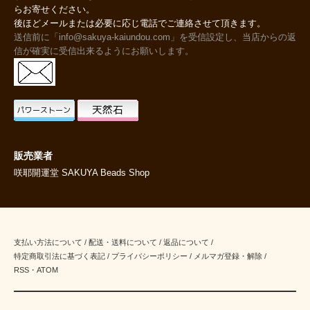
らお寄せください。
後ほどメールまたは必要に応じ電話でご連絡させて頂きます。
送信前に「info@sakuya-kaiundou.com」を受信設定し、当店からの返
信が確実に受信出来るようにお願いします。
販売業者
咲耶開運堂 SAKUYA Beads Shop
支払い方法について
/
配送・送料について
/
返品について
/
特定商取引法に基づく表記
/
プライバシーポリシー
/
メルマガ登録・解除
/
RSS
・
ATOM