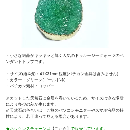
・小さな結晶がキラキラと輝く人気のドゥルージークォーツのペ
ンダントトップです。
・サイズ(縦X横)：41X31mm程度(バチカン金具は含みません)
・カラー：グリーン(ゴールド枠)
・バチカン素材：コッパー
※カットした天然石に金属を巻いているため、サイズは測る場所
により多少の差が生じます。
※天然石の色合いは、ご覧のパソコンモニターやスマホ液晶の特
性により、若干違って見える場合があります。
★ネックレスチェーンは
【こちら】
で販売しています。