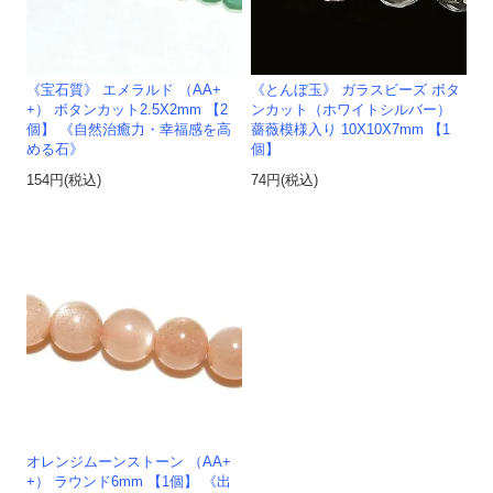
《宝石質》 エメラルド （AA+
《とんぼ玉》 ガラスビーズ ボタ
+） ボタンカット2.5X2mm 【2
ンカット（ホワイトシルバー）
個】 《自然治癒力・幸福感を高
薔薇模様入り 10X10X7mm 【1
める石》
個】
154円(税込)
74円(税込)
オレンジムーンストーン （AA+
+） ラウンド6mm 【1個】 《出