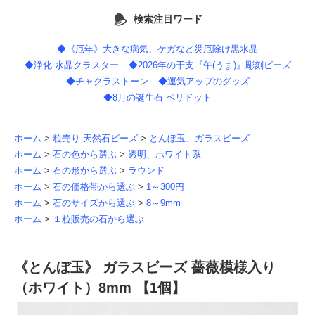
検索注目ワード
◆《厄年》大きな病気、ケガなど災厄除け黒水晶
◆浄化 水晶クラスター
◆2026年の干支『午(うま)』彫刻ビーズ
◆チャクラストーン
◆運気アップのグッズ
◆8月の誕生石 ペリドット
ホーム
>
粒売り 天然石ビーズ
>
とんぼ玉、ガラスビーズ
ホーム
>
石の色から選ぶ
>
透明、ホワイト系
ホーム
>
石の形から選ぶ
>
ラウンド
ホーム
>
石の価格帯から選ぶ
>
1～300円
ホーム
>
石のサイズから選ぶ
>
8～9mm
ホーム
>
１粒販売の石から選ぶ
《とんぼ玉》 ガラスビーズ 薔薇模様入り
（ホワイト）8mm 【1個】