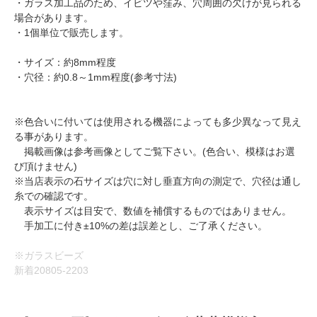
・ガラス加工品のため、イビツや窪み、穴周囲の欠けが見られる
場合があります。
・1個単位で販売します。
・サイズ：約8mm程度
・穴径：約0.8～1mm程度(参考寸法)
※色合いに付いては使用される機器によっても多少異なって見え
る事があります。
掲載画像は参考画像としてご覧下さい。(色合い、模様はお選
び頂けません)
※当店表示の石サイズは穴に対し垂直方向の測定で、穴径は通し
糸での確認です。
表示サイズは目安で、数値を補償するものではありません。
手加工に付き±10%の差は誤差とし、ご了承ください。
※ガラスビーズ
新着20805-2203