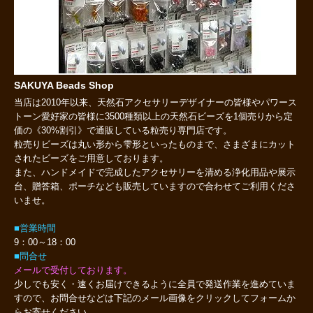
SAKUYA Beads Shop
当店は2010年以来、天然石アクセサリーデザイナーの皆様やパワース
トーン愛好家の皆様に3500種類以上の天然石ビーズを1個売りから定
価の《30%割引》で通販している粒売り専門店です。
粒売りビーズは丸い形から雫形といったものまで、さまざまにカット
されたビーズをご用意しております。
また、ハンドメイドで完成したアクセサリーを清める浄化用品や展示
台、贈答箱、ポーチなども販売していますので合わせてご利用くださ
いませ。
■営業時間
9：00～18：00
■問合せ
メールで受付しております。
少しでも安く・速くお届けできるように全員で発送作業を進めていま
すので、お問合せなどは下記のメール画像をクリックしてフォームか
らお寄せください。