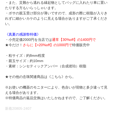
・また、災難から逃れる縁起物としてバッグに入れたり車に置い
たりする方もいらっしゃいます。
・ボサの親玉受け部分が薄いですので、成形の際に樹脂が入りき
れずに細かいカケのように見える場合がありますがご了承くださ
い。
《真夏の感謝祭特価》
・小売定価2000円を当店では
通常【30%off】の1400円で
★今だけ！
さらに【+20%off】の1000円で
特価販売中
・粒サイズ：約8mm程度
・親玉サイズ：約10mm
・素材：シンセティックアンバー（合成琥珀）樹脂
★その他の念珠関連商品は《
こちら
》から。
※お使いの機器のモニターにより、色合いが現物と多少違って見
える場合があります。
※特価商品の返品交換はいたしかねますので、ご了解ください。
新着20805-2407