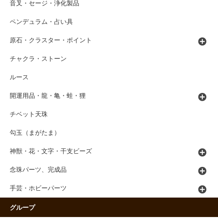
音叉・セージ・浄化製品
ペンデュラム・占い具
原石・クラスター・ポイント
チャクラ・ストーン
ルース
開運用品・龍・亀・蛙・狸
チベット天珠
勾玉（まがたま）
神獣・花・文字・干支ビーズ
念珠パーツ、完成品
手芸・ホビーパーツ
グループ