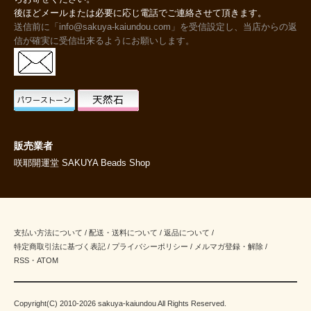
後ほどメールまたは必要に応じ電話でご連絡させて頂きます。
送信前に「info@sakuya-kaiundou.com」を受信設定し、当店からの返
信が確実に受信出来るようにお願いします。
販売業者
咲耶開運堂 SAKUYA Beads Shop
支払い方法について
/
配送・送料について
/
返品について
/
特定商取引法に基づく表記
/
プライバシーポリシー
/
メルマガ登録・解除
/
RSS
・
ATOM
Copyright(C) 2010-2026 sakuya-kaiundou All Rights Reserved.