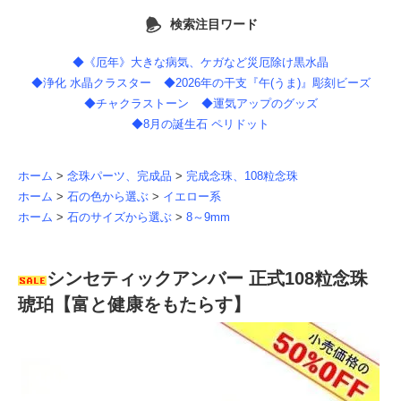
検索注目ワード
◆《厄年》大きな病気、ケガなど災厄除け黒水晶
◆浄化 水晶クラスター
◆2026年の干支『午(うま)』彫刻ビーズ
◆チャクラストーン
◆運気アップのグッズ
◆8月の誕生石 ペリドット
ホーム
>
念珠パーツ、完成品
>
完成念珠、108粒念珠
ホーム
>
石の色から選ぶ
>
イエロー系
ホーム
>
石のサイズから選ぶ
>
8～9mm
シンセティックアンバー 正式108粒念珠
琥珀【富と健康をもたらす】